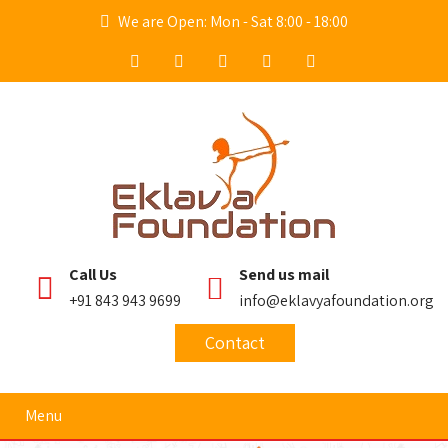
We are Open: Mon - Sat 8:00 - 18:00
Call Us
Send us mail
+91 843 943 9699
info@eklavyafoundation.org
Contact
Menu